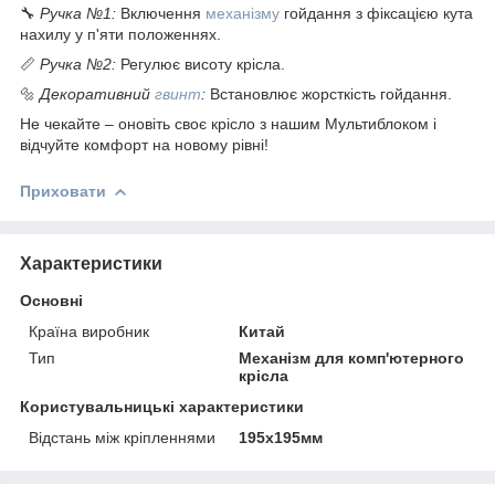
🔧
Ручка №1:
Включення
механізму
гойдання з фіксацією кута
нахилу у п'яти положеннях.
📏
Ручка №2:
Регулює висоту крісла.
🔩
Декоративний
гвинт
:
Встановлює жорсткість гойдання.
Не чекайте – оновіть своє крісло з нашим Мультиблоком і
відчуйте комфорт на новому рівні!
Приховати
Характеристики
Основні
Країна виробник
Китай
Тип
Механізм для комп'ютерного
крісла
Користувальницькі характеристики
Відстань між кріпленнями
195х195мм