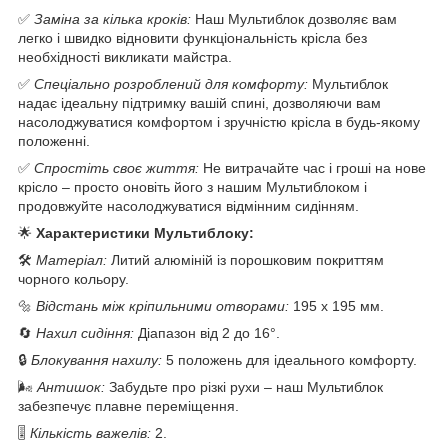
✅
Заміна за кілька кроків:
Наш Мультиблок дозволяє вам
легко і швидко відновити функціональність крісла без
необхідності викликати майстра.
✅
Спеціально розроблений для комфорту:
Мультиблок
надає ідеальну підтримку вашій спині, дозволяючи вам
насолоджуватися комфортом і зручністю крісла в будь-якому
положенні.
✅
Спростіть своє життя:
Не витрачайте час і гроші на нове
крісло – просто оновіть його з нашим Мультиблоком і
продовжуйте насолоджуватися відмінним сидінням.
🌟
Характеристики Мультиблоку:
🛠
Матеріал:
Литий алюміній із порошковим покриттям
чорного кольору.
🔩
Відстань між кріпильними отворами:
195 х 195 мм.
🔄
Нахил сидіння:
Діапазон від 2 до 16°.
🔒
Блокування нахилу:
5 положень для ідеального комфорту.
🌬
Антишок:
Забудьте про різкі рухи – наш Мультиблок
забезпечує плавне переміщення.
🎚
Кількість важелів:
2.