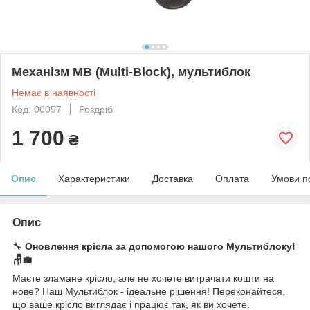
Механізм MB (Multi-Block), мультиблок
Немає в наявності
Код: 00057
Роздріб
1 700
₴
Опис
Характеристики
Доставка
Оплата
Умови п
Опис
🔧
Оновлення крісла за допомогою нашого Мультиблоку!
🪑💼
Маєте зламане крісло, але не хочете витрачати кошти на
нове? Наш Мультиблок - ідеальне рішення! Переконайтеся,
що ваше крісло виглядає і працює так, як ви хочете.