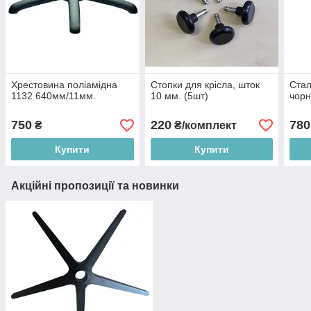
Хрестовина поліамідна
Стопки для крісла, шток
Стал
1132 640мм/11мм.
10 мм. (5шт)
чорн
750
220
780
₴
₴/комплект
Купити
Купити
Акційні пропозиції та новинки